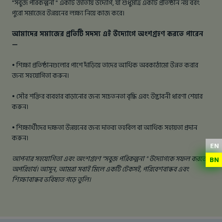
"সবুজ পরিকল্পনা " একটি জাতীয় উদ্যোগ, যা শুধুমাত্র একটি প্রতিষ্ঠান নয় বরং
পুরো সমাজের উন্নয়নের লক্ষ্য নিয়ে কাজ করে।
আমাদের সমাজের প্রতিটি সদস্য এই উদ্যোগে অংশগ্রহণ করতে পারেন
—
• শিক্ষা প্রতিষ্ঠানগুলোর পাশে দাঁড়িয়ে তাদের আর্থিক অবকাঠামো উন্নত করার
জন্য সহযোগিতা করুন।
• সৌর শক্তির ব্যবহার বাড়ানোর জন্য সচেতনতা বৃদ্ধি এবং উদ্ভাবনী ধারণা শেয়ার
করুন।
• শিক্ষার্থীদের দক্ষতা উন্নয়নের জন্য দাতব্য তহবিল বা আর্থিক সহায়তা প্রদান
করুন।
EN
আপনার সহযোগিতা এবং অংশগ্রহণ "সবুজ পরিকল্পনা " উদ্যোগকে সফল করতে
BN
অপরিহার্য। আসুন, আমরা সবাই মিলে একটি টেকসই, পরিবেশবান্ধব এবং
শিক্ষাবান্ধব ভবিষ্যত গড়ে তুলি।