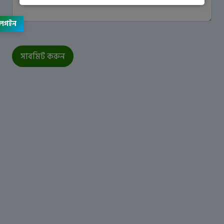
লগইন
সাবমিট করুন