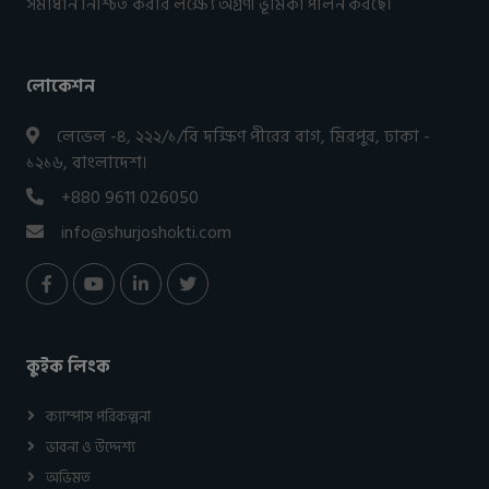
সমাধান নিশ্চিত করার লক্ষ্যে অগ্রণী ভূমিকা পালন করছে।
লোকেশন
লেভেল -৪, ২২২/১/বি দক্ষিণ পীরের বাগ, মিরপুর, ঢাকা -
১২১৬, বাংলাদেশ।
+880 9611 026050
info@shurjoshokti.com
কুইক লিংক
ক্যাম্পাস পরিকল্পনা
ভাবনা ও উদ্দেশ্য
অভিমত